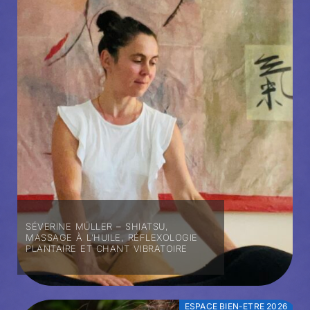
SÉVERINE MÜLLER – SHIATSU,
MASSAGE À L’HUILE, RÉFLEXOLOGIE
PLANTAIRE ET CHANT VIBRATOIRE
ESPACE BIEN-ETRE 2026