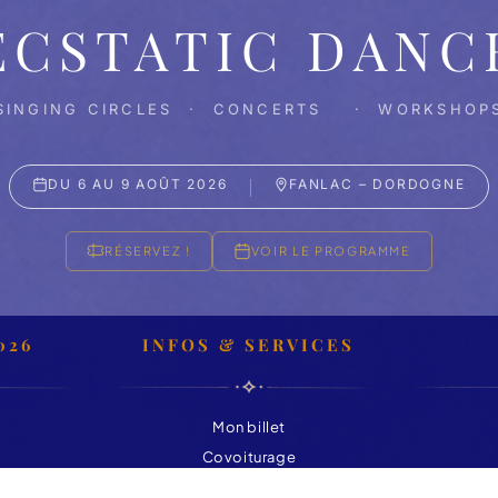
ECSTATIC DANC
SINGING CIRCLES · CONCERTS · WORKSHOP
DU 6 AU 9 AOÛT 2026
FANLAC – DORDOGNE
RÉSERVEZ !
VOIR LE PROGRAMME
026
INFOS & SERVICES
Mon billet
Covoiturage
Contact