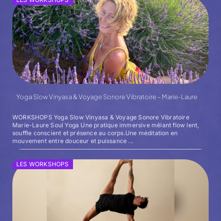
Yoga Slow Vinyasa & Voyage Sonore Vibratoire – Marie-Laure
WORKSHOPS Yoga Slow Vinyasa & Voyage Sonore Vibratoire
Marie-Laure Soul Yoga Une pratique immersive mêlant flow lent,
souffle conscient et présence au corps.Une méditation en
mouvement entre douceur et puissance ...
LES WORKSHOPS