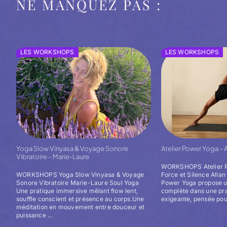
NE MANQUEZ PAS :
LES WORKSHOPS
LES WORKSHOPS
Yoga Slow Vinyasa & Voyage Sonore
Atelier Power Yoga – Al
Vibratoire – Marie-Laure
WORKSHOPS Atelier P
WORKSHOPS Yoga Slow Vinyasa & Voyage
Force et Silence Allan 
Sonore Vibratoire Marie-Laure Soul Yoga
Power Yoga propose 
Une pratique immersive mêlant flow lent,
complète dans une pr
souffle conscient et présence au corps.Une
exigeante, pensée pour
méditation en mouvement entre douceur et
puissance ...