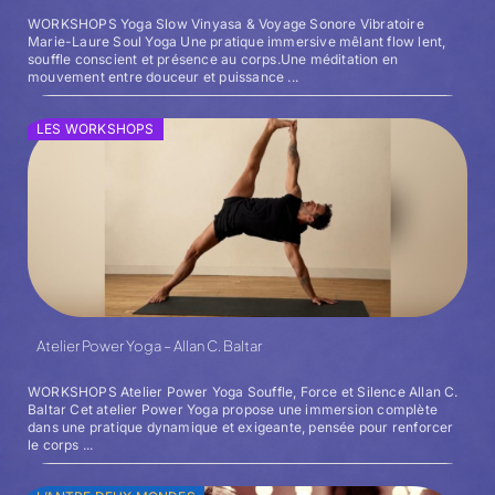
WORKSHOPS Yoga Slow Vinyasa & Voyage Sonore Vibratoire
Marie-Laure Soul Yoga Une pratique immersive mêlant flow lent,
souffle conscient et présence au corps.Une méditation en
mouvement entre douceur et puissance ...
LES WORKSHOPS
Atelier Power Yoga – Allan C. Baltar
WORKSHOPS Atelier Power Yoga Souffle, Force et Silence Allan C.
Baltar Cet atelier Power Yoga propose une immersion complète
dans une pratique dynamique et exigeante, pensée pour renforcer
le corps ...