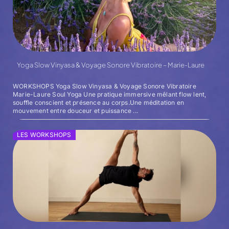
Yoga Slow Vinyasa & Voyage Sonore Vibratoire – Marie-Laure
WORKSHOPS Yoga Slow Vinyasa & Voyage Sonore Vibratoire
Marie-Laure Soul Yoga Une pratique immersive mêlant flow lent,
souffle conscient et présence au corps.Une méditation en
mouvement entre douceur et puissance ...
LES WORKSHOPS