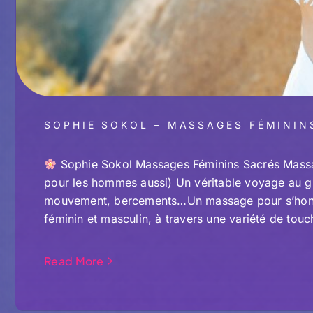
SOPHIE SOKOL – MASSAGES FÉMININ
Sophie Sokol Massages Féminins Sacrés Massa
pour les hommes aussi) Un véritable voyage au gré
mouvement, bercements…Un massage pour s’honorer
féminin et masculin, à travers une variété de tou
Read More