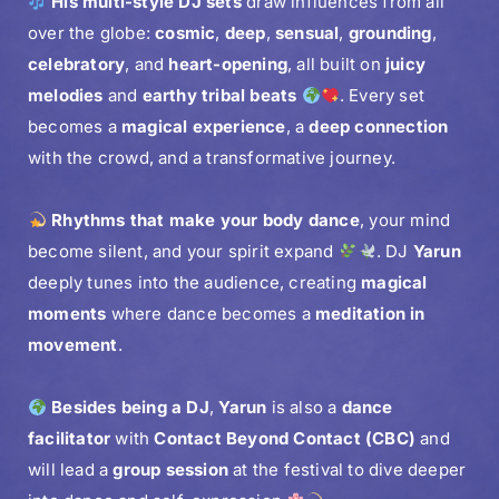
His multi-style DJ sets
draw influences from all
over the globe:
cosmic
,
deep
,
sensual
,
grounding
,
celebratory
, and
heart-opening
, all built on
juicy
melodies
and
earthy tribal beats
. Every set
becomes a
magical experience
, a
deep connection
with the crowd, and a transformative journey.
Rhythms that make your body dance
, your mind
become silent, and your spirit expand
. DJ
Yarun
deeply tunes into the audience, creating
magical
moments
where dance becomes a
meditation in
movement
.
Besides being a DJ
,
Yarun
is also a
dance
facilitator
with
Contact Beyond Contact (CBC)
and
will lead a
group session
at the festival to dive deeper