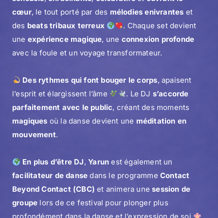
cœur
, le tout porté par des
mélodies enivrantes
et
des
beats tribaux terreux
. Chaque set devient
une
expérience magique
, une
connexion profonde
avec la foule et un voyage transformateur.
Des rythmes qui font bouger le corps
, apaisent
l’esprit et élargissent l’âme
. Le DJ
s’accorde
parfaitement avec le public
, créant des moments
magiques
où la danse devient une
méditation en
mouvement
.
En plus d’être DJ
,
Yarun
est également un
facilitateur de danse
dans le programme
Contact
Beyond Contact (CBC)
et animera une
session de
groupe
lors de ce festival pour plonger plus
profondément dans la danse et l’expression de soi