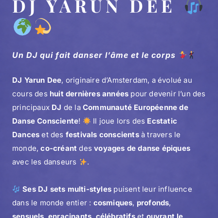
DJ YARUN DEE
Un DJ qui fait danser l’âme et le corps
DJ Yarun Dee
, originaire d’Amsterdam, a évolué au
cours des
huit dernières années
pour devenir l’un des
principaux
DJ
de la
Communauté Européenne de
Danse Consciente
!
Il joue lors des
Ecstatic
Dances
et des
festivals conscients
à travers le
monde,
co-créant
des
voyages de danse épiques
avec les danseurs
.
Ses DJ sets multi-styles
puisent leur influence
dans le monde entier :
cosmiques
,
profonds
,
sensuels
,
enracinants
,
célébratifs
et
ouvrant le