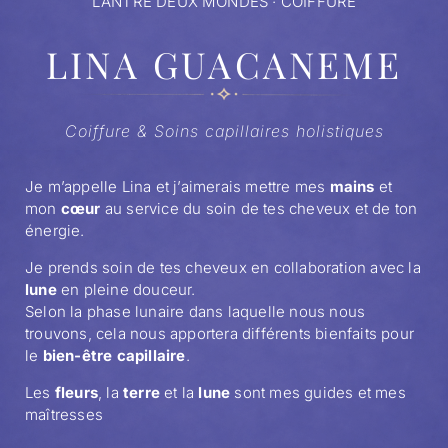
L’ANTRE DEUX MONDES · COIFFURE
LINA GUACANEME
Coiffure & Soins capillaires holistiques
Je m’appelle Lina et j’aimerais mettre mes
mains
et
mon
cœur
au service du soin de tes cheveux et de ton
énergie.
Je prends soin de tes cheveux en collaboration avec la
lune
en pleine douceur.
Selon la phase lunaire dans laquelle nous nous
trouvons, cela nous apportera différents bienfaits pour
le
bien-être capillaire
.
Les
fleurs
, la
terre
et la
lune
sont mes guides et mes
maîtresses