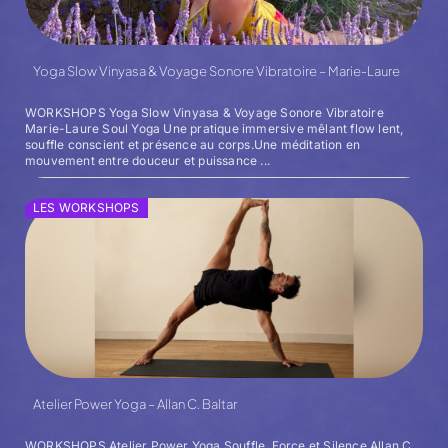
Yoga Slow Vinyasa & Voyage Sonore Vibratoire – Marie-Laure
WORKSHOPS Yoga Slow Vinyasa & Voyage Sonore Vibratoire
Marie-Laure Soul Yoga Une pratique immersive mêlant flow lent,
souffle conscient et présence au corps.Une méditation en
mouvement entre douceur et puissance ...
LES WORKSHOPS
Atelier Power Yoga – Allan C. Baltar
WORKSHOPS Atelier Power Yoga Souffle, Force et Silence Allan C.