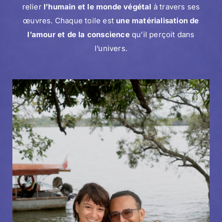
relier
l’humain et le monde végétal
à travers ses
œuvres. Chaque toile est
une matérialisation de
l’amour et de la conscience
qu’il perçoit dans
l’univers.