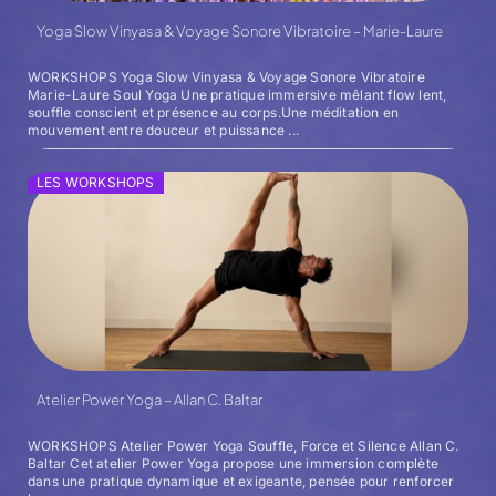
Yoga Slow Vinyasa & Voyage Sonore Vibratoire – Marie-Laure
WORKSHOPS Yoga Slow Vinyasa & Voyage Sonore Vibratoire
Marie-Laure Soul Yoga Une pratique immersive mêlant flow lent,
souffle conscient et présence au corps.Une méditation en
mouvement entre douceur et puissance ...
LES WORKSHOPS
Atelier Power Yoga – Allan C. Baltar
WORKSHOPS Atelier Power Yoga Souffle, Force et Silence Allan C.
Baltar Cet atelier Power Yoga propose une immersion complète
dans une pratique dynamique et exigeante, pensée pour renforcer