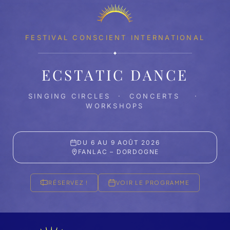
FESTIVAL CONSCIENT INTERNATIONAL
✦
ECSTATIC DANCE
SINGING CIRCLES · CONCERTS ·
WORKSHOPS
DU 6 AU 9 AOÛT 2026
FANLAC – DORDOGNE
RÉSERVEZ !
VOIR LE PROGRAMME