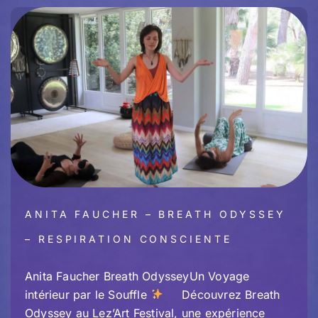
ANITA FAUCHER – BREATH ODYSSEY
– RESPIRATION CONSCIENTE
Anita Faucher Breath OdysseyUn Voyage
intérieur par le Souffle
Découvrez Breath
Odyssey au Lez’Art Festival, une expérience