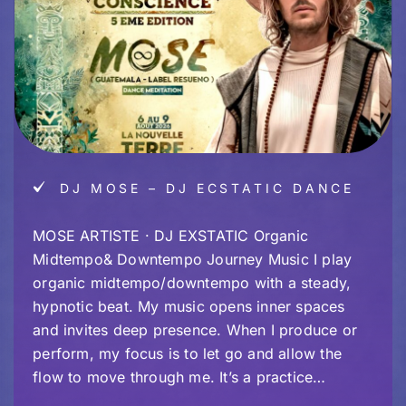
DJ MOSE – DJ ECSTATIC DANCE
MOSE ARTISTE · DJ EXSTATIC Organic
Midtempo& Downtempo Journey Music I play
organic midtempo/downtempo with a steady,
hypnotic beat. My music opens inner spaces
and invites deep presence. When I produce or
perform, my focus is to let go and allow the
flow to move through me. It’s a practice…