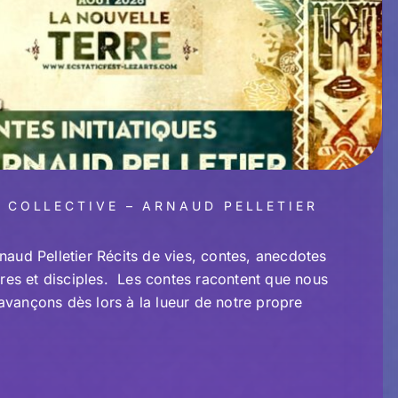
E COLLECTIVE – ARNAUD PELLETIER
d Pelletier Récits de vies, contes, anecdotes
tres et disciples. Les contes racontent que nous
avançons dès lors à la lueur de notre propre