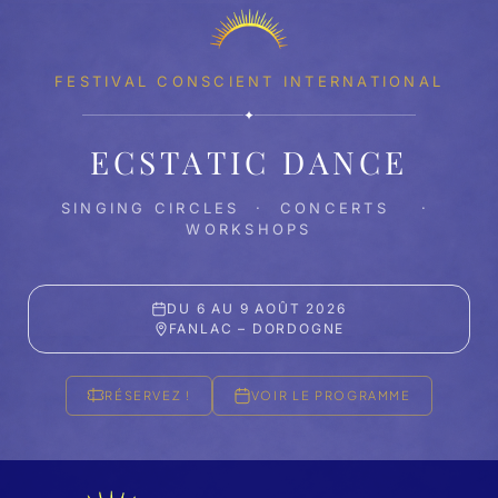
FESTIVAL CONSCIENT INTERNATIONAL
✦
ECSTATIC DANCE
SINGING CIRCLES · CONCERTS ·
WORKSHOPS
DU 6 AU 9 AOÛT 2026
FANLAC – DORDOGNE
RÉSERVEZ !
VOIR LE PROGRAMME