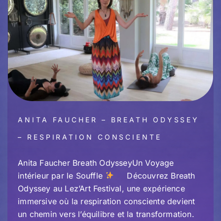
ANITA FAUCHER – BREATH ODYSSEY
– RESPIRATION CONSCIENTE
Anita Faucher Breath OdysseyUn Voyage
intérieur par le Souffle
Découvrez Breath
Odyssey au Lez’Art Festival, une expérience
immersive où la respiration consciente devient
un chemin vers l’équilibre et la transformation.