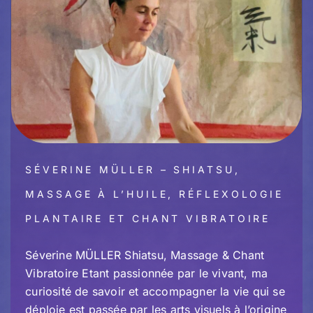
SÉVERINE MÜLLER – SHIATSU,
MASSAGE À L’HUILE, RÉFLEXOLOGIE
PLANTAIRE ET CHANT VIBRATOIRE
Séverine MÜLLER Shiatsu, Massage & Chant
Vibratoire Etant passionnée par le vivant, ma
curiosité de savoir et accompagner la vie qui se
déploie est passée par les arts visuels à l’origine