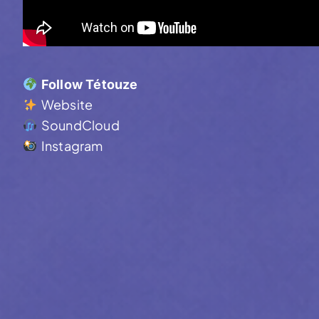
Follow Tétouze
Website
SoundCloud
Instagram