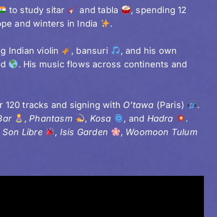
to study sitar
and tabla
, spending 12
pe and winters in India
.
ng Indian violin
, bansuri
, and his own
ld
. His music flows across continents and
er 120 tracks and signing with
O’tawa
(Paris)
.
Bar
,
Phantasm
,
Kosa
, and
Hadra
.
,
Son Libre
,
Isis Garden
,
Woomoon Tulum