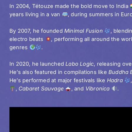
In 2004, Tétouze made the bold move to India
years living in a van
, during summers in Euro
By 2007, he founded
Minimal Fusion
, blendi
electro beats
, performing all around the wor
genres
.
In 2020, he launched
Labo Logic
, releasing ov
He’s also featured in compilations like
Buddha 
He’s performed at major festivals like
Hadra
,
Cabaret Sauvage
, and
Vibronica
.