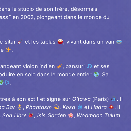
 dans le studio de son frère, désormais
less”
en 2002, plongeant dans le monde du
e sitar
et les tablas
, vivant dans un van
nde
.
langeant violon indien
, bansuri
et ses
oduire en solo dans le monde entier
. Sa
.
itres à son actif et signe sur
O’tawa
(Paris)
. Il
a Bar
,
Phantasm
,
Kosa
et
Hadra
. Il
,
Son Libre
,
Isis Garden
,
Woomoon Tulum